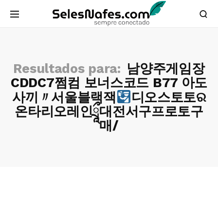
Resultados para:
남양주게임장
CDDC7쩜컴 보너스코드 B77 아도
사끼〃서울블랙잭
디오스토토ର
온타리오레인ཷ대전서구프로토구
매/