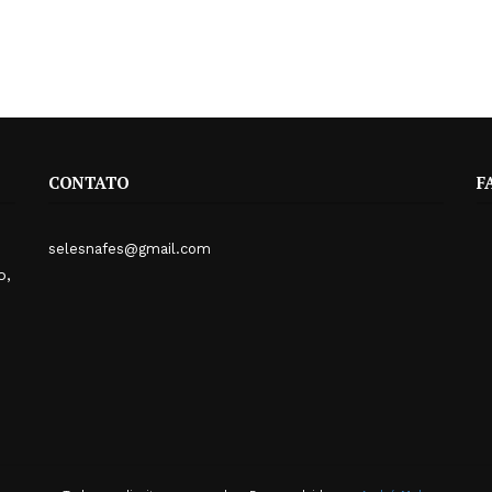
CONTATO
F
selesnafes@gmail.com
o,