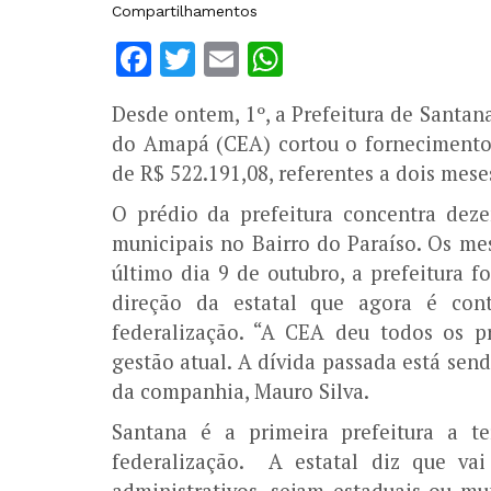
Compartilhamentos
Facebook
Twitter
Email
WhatsApp
Desde ontem, 1º, a Prefeitura de Santan
do Amapá (CEA) cortou o fornecimento 
de R$ 522.191,08, referentes a dois mes
O prédio da prefeitura concentra dez
municipais no Bairro do Paraíso. Os me
último dia 9 de outubro, a prefeitura fo
direção da estatal que agora é cont
federalização. “A CEA deu todos os p
gestão atual. A dívida passada está sen
da companhia, Mauro Silva.
Santana é a primeira prefeitura a t
federalização. A estatal diz que vai
administrativos, sejam estaduais ou mu