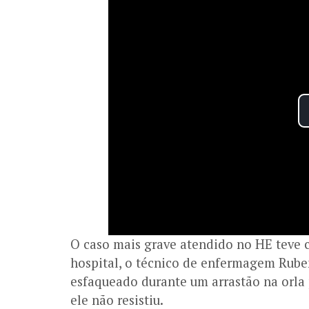
O caso mais grave atendido no HE teve 
hospital, o técnico de enfermagem Ruben
esfaqueado durante um arrastão na orla 
ele não resistiu.