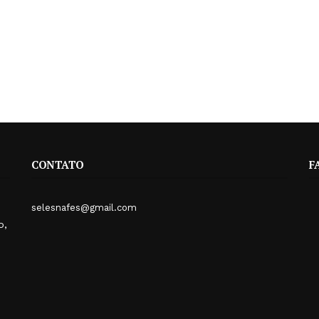
CONTATO
F
selesnafes@gmail.com
o,