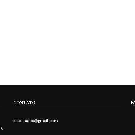
CONTATO
F
selesnafes@gmail.com
o,