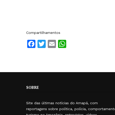
Compartilhamentos
Facebook
Twitter
Email
WhatsApp
SOBRE
Site das últimas notícias do Amapá, com
reportagens sobre política, polícia, comportament
turismo na Amazônia, entrevistas, vídeos,