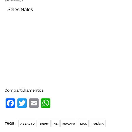
Seles Nafes
Compartilhamentos
Facebook
Twitter
Email
WhatsApp
TAGS :
ASSALTO
BRPM
HE
MACAPA
MAX
POLÍCIA