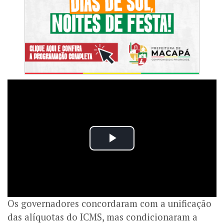
Os governadores concordaram com a unificação
das alíquotas do ICMS, mas condicionaram a