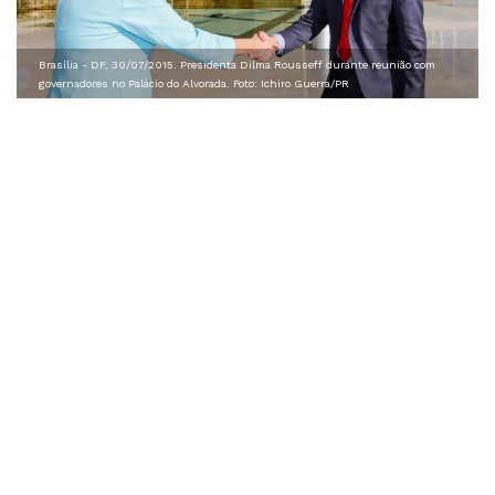
Brasília - DF, 30/07/2015. Presidenta Dilma Rousseff durante reunião com
governadores no Palácio do Alvorada. Foto: Ichiro Guerra/PR