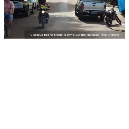
Oiapoque fica na fronteira com a Guiana Francesa. Foto? Arquivo