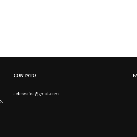
CONTATO
F
selesnafes@gmail.com
o,