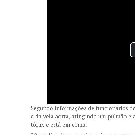
Segundo informações de funcionários do
e da veia aorta, atingindo um pulmão e a
tórax e está em coma.