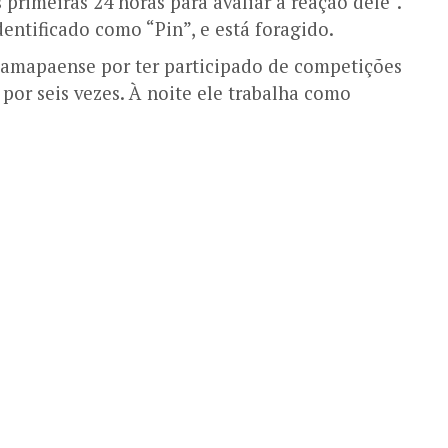
 primeiras 24 horas para avaliar a reação dele”.
entificado como “Pin”, e está foragido.
 amapaense por ter participado de competições
) por seis vezes. À noite ele trabalha como