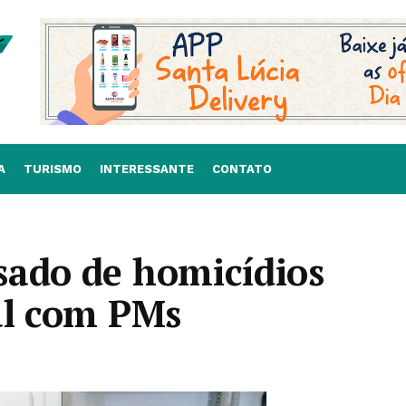
A
TURISMO
INTERESSANTE
CONTATO
sado de homicídios
al com PMs