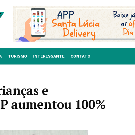
A
TURISMO
INTERESSANTE
CONTATO
rianças e
 AP aumentou 100%