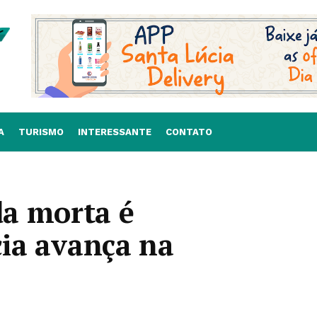
A
TURISMO
INTERESSANTE
CONTATO
a morta é
cia avança na