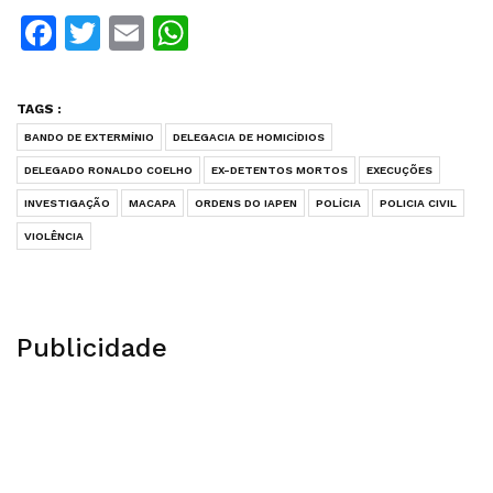
Facebook
Twitter
Email
WhatsApp
TAGS :
BANDO DE EXTERMÍNIO
DELEGACIA DE HOMICÍDIOS
DELEGADO RONALDO COELHO
EX-DETENTOS MORTOS
EXECUÇÕES
INVESTIGAÇÃO
MACAPA
ORDENS DO IAPEN
POLÍCIA
POLICIA CIVIL
VIOLÊNCIA
Publicidade