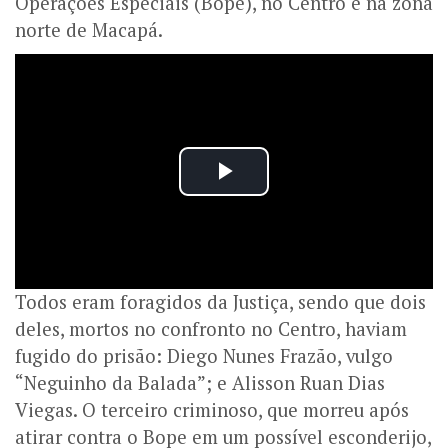
Operações Especiais (Bope), no Centro e na zona
norte de Macapá.
Todos eram foragidos da Justiça, sendo que dois
deles, mortos no confronto no Centro, haviam
fugido do prisão: Diego Nunes Frazão, vulgo
“Neguinho da Balada”; e Alisson Ruan Dias
Viegas. O terceiro criminoso, que morreu após
atirar contra o Bope em um possível esconderijo,