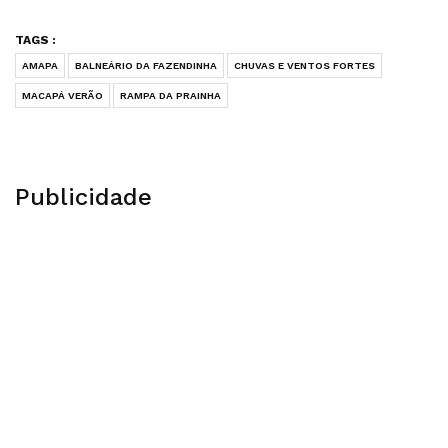
TAGS :
AMAPA
BALNEÁRIO DA FAZENDINHA
CHUVAS E VENTOS FORTES
MACAPÁ VERÃO
RAMPA DA PRAINHA
Publicidade