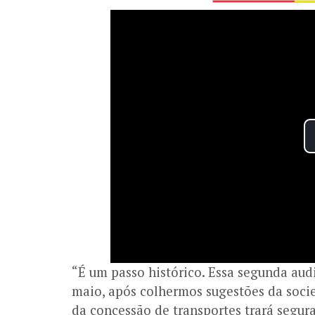
“É um passo histórico. Essa segunda au
maio, após colhermos sugestões da socie
da concessão de transportes trará segura