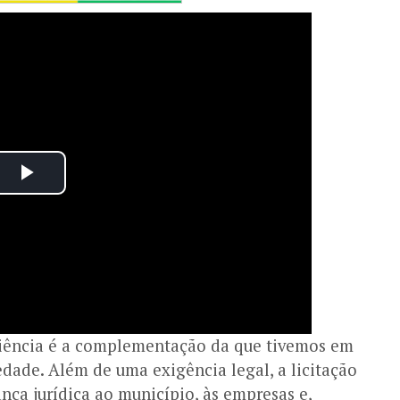
diência é a complementação da que tivemos em
dade. Além de uma exigência legal, a licitação
nça jurídica ao município, às empresas e,