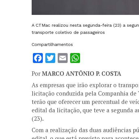
A CTMac realizou nesta segunda-feira (23) a segund
transporte coletivo de passageiros
Compartilhamentos
Facebook
Twitter
Email
WhatsApp
Por
MARCO ANTÔNIO P. COSTA
As empresas que irão explorar o transp
licitação conduzida pela Companhia de 
terão que oferecer um percentual de veí
edital da licitação, que teve a segunda 
(23).
Com a realização das duas audiências pú
edital, o que está previsto para acontec