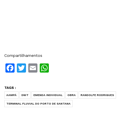
Compartilhamentos
Facebook
Twitter
Email
WhatsApp
TAGS :
AAMPÁ
DNIT
EMENDA INDIVIDUAL
OBRA
RANDOLFE RODRIGUES
TERMINAL FLUVIAL DO PORTO DE SANTANA