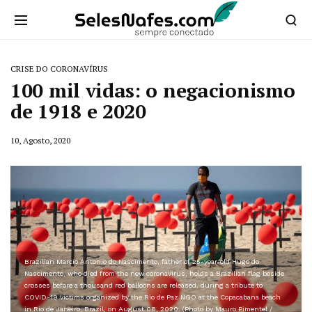
CRISE DO CORONAVÍRUS
100 mil vidas: o negacionismo
de 1918 e 2020
10, Agosto, 2020
Brazilian Marcio Antonio do Nascimento, father of 25-year-old Hugo do
Nascimento, who died from the new coronavirus, holds a Brazilian flag beside
crosses before a thousand red balloons are released, during a tribute to
COVID-19 victims organized by the Rio de Paz NGO at the Copacabana beach
in Rio de Janeiro, Brazil, on August 08, 2020. (Photo by Mauro Pimentel /