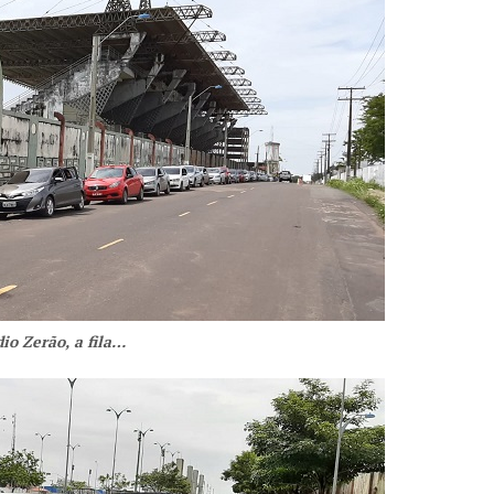
io Zerão, a fila…