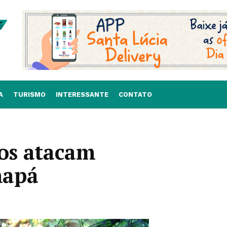
A
TURISMO
INTERESSANTE
CONTATO
os atacam
mapá