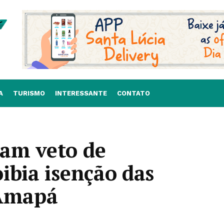
A
TURISMO
INTERESSANTE
CONTATO
am veto de
ibia isenção das
 Amapá