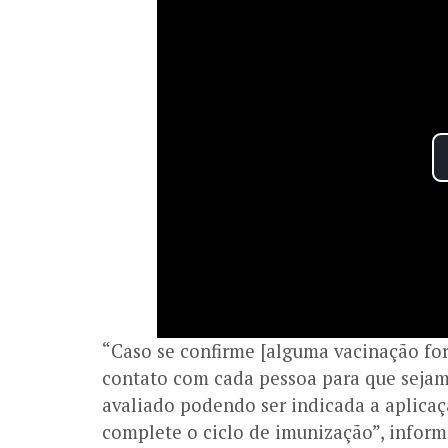
“Caso se confirme [alguma vacinação for
contato com cada pessoa para que sejam
avaliado podendo ser indicada a aplicaç
complete o ciclo de imunização”, inform