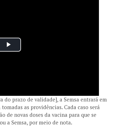
a do prazo de validade], a Semsa entrará em
 tomadas as providências. Cada caso será
ão de novas doses da vacina para que se
ou a Semsa, por meio de nota.