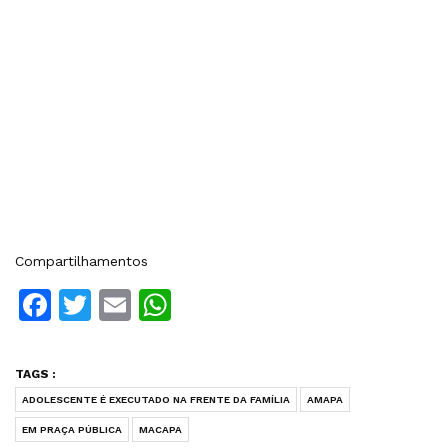
Compartilhamentos
Facebook
Twitter
Email
WhatsApp
TAGS :
ADOLESCENTE É EXECUTADO NA FRENTE DA FAMÍLIA
AMAPA
EM PRAÇA PÚBLICA
MACAPA