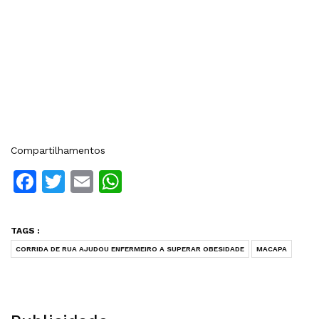
Compartilhamentos
Facebook
Twitter
Email
WhatsApp
TAGS :
CORRIDA DE RUA AJUDOU ENFERMEIRO A SUPERAR OBESIDADE
MACAPA