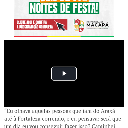
“Eu olhava aquelas pessoas que iam do Araxá
até à Fortaleza correndo, e eu pensava: será que
um dia eu vou conseguir fazer isso? Caminhei