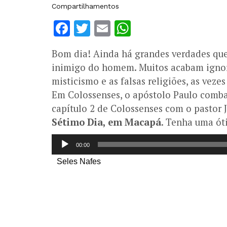
Compartilhamentos
Facebook
Twitter
Email
WhatsApp
Bom dia! Ainda há grandes verdades qu
inimigo do homem. Muitos acabam ignor
misticismo e as falsas religiões, as vez
Em Colossenses, o apóstolo Paulo comba
capítulo 2 de Colossenses com o pastor 
Sétimo Dia, em Macapá
. Tenha uma ót
Tocador
00:00
de
Seles Nafes
áudio