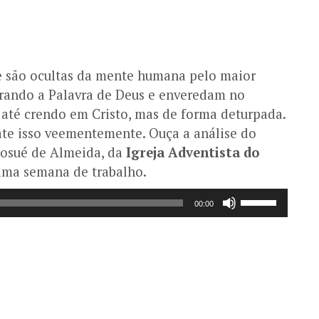
e são ocultas da mente humana pelo maior
ando a Palavra de Deus e enveredam no
es até crendo em Cristo, mas de forma deturpada.
te isso veementemente. Ouça a análise do
Josué de Almeida, da
Igreja Adventista do
ima semana de trabalho.
Use
00:00
as
setas
para
cima
ou
para
baixo