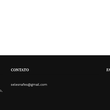
CONTATO
F
selesnafes@gmail.com
o,