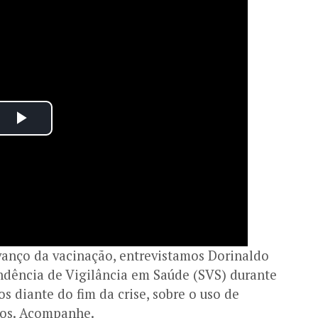
vanço da vacinação, entrevistamos Dorinaldo
endência de Vigilância em Saúde (SVS) durante
 diante do fim da crise, sobre o uso de
tos. Acompanhe.