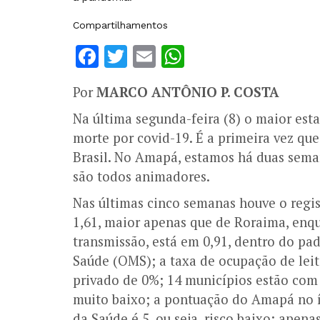
Compartilhamentos
Facebook
Twitter
Email
WhatsApp
Por
MARCO ANTÔNIO P. COSTA
Na última segunda-feira (8) o maior est
morte por covid-19. É a primeira vez qu
Brasil. No Amapá, estamos há duas sema
são todos animadores.
Nas últimas cinco semanas houve o regis
1,61, maior apenas que de Roraima, enqu
transmissão, está em 0,91, dentro do p
Saúde (OMS); a taxa de ocupação de leit
privado de 0%; 14 municípios estão com r
muito baixo; a pontuação do Amapá no ín
da Saúde é 5, ou seja, risco baixo; ape