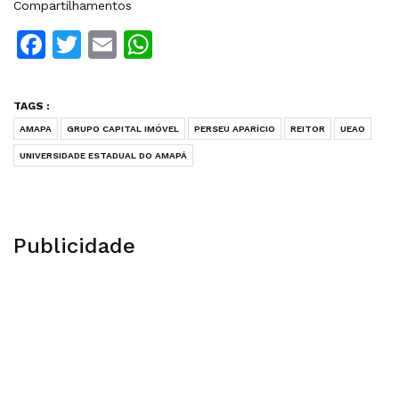
Compartilhamentos
Facebook
Twitter
Email
WhatsApp
TAGS :
AMAPA
GRUPO CAPITAL IMÓVEL
PERSEU APARÍCIO
REITOR
UEAO
UNIVERSIDADE ESTADUAL DO AMAPÁ
Publicidade