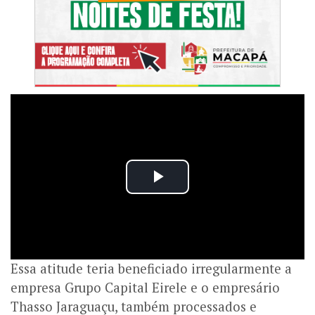
Essa atitude teria beneficiado irregularmente a
empresa Grupo Capital Eirele e o empresário
Thasso Jaraguaçu, também processados e