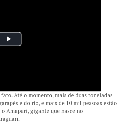
o fato. Até o momento, mais de duas toneladas
arapés e do rio, e mais de 10 mil pessoas estão
o, o Amapari, gigante que nasce no
raguari.