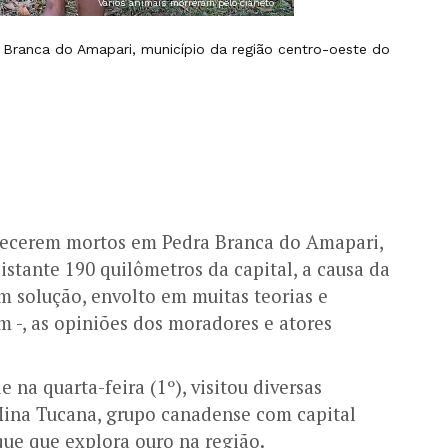
Vários animais morreram pelo cianeto
 Branca do Amapari, município da região centro-oeste do
arecerem mortos em Pedra Branca do Amapari,
stante 190 quilômetros da capital, a causa da
 solução, envolto em muitas teorias e
m -, as opiniões dos moradores e atores
 na quarta-feira (1º), visitou diversas
 Mina Tucana, grupo canadense com capital
que que explora ouro na região.