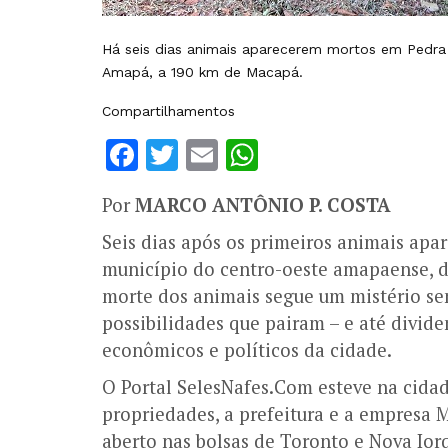
Há seis dias animais aparecerem mortos em Pedra
Amapá, a 190 km de Macapá.
Compartilhamentos
Facebook
Twitter
Email
WhatsApp
Por
MARCO ANTÔNIO P. COSTA
Seis dias após os primeiros animais ap
município do centro-oeste amapaense, di
morte dos animais segue um mistério sem
possibilidades que pairam – e até divide
econômicos e políticos da cidade.
O Portal SelesNafes.Com esteve na cidade
propriedades, a prefeitura e a empresa
aberto nas bolsas de Toronto e Nova Ior