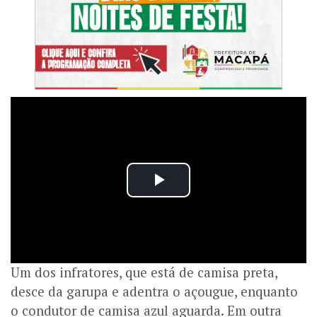
Um dos infratores, que está de camisa preta,
desce da garupa e adentra o açougue, enquanto
o condutor de camisa azul aguarda.
Em outra