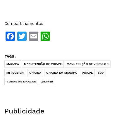
Compartilhamentos
Facebook
Twitter
Email
WhatsApp
TAGS :
MACAPA
MANUTENÇÃO DE PICAPE
MANUTENÇÃO DE VEÍCULOS
MITSUBISHI
OFICINA
OFICINA EM MACAPÁ
PICAPE
SUV
TODAS AS MARCAS
ZIMMER
Publicidade