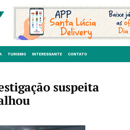
A
TURISMO
INTERESSANTE
CONTATO
estigação suspeita
alhou