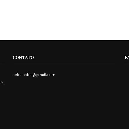
CONTATO
F
selesnafes@gmail.com
o,