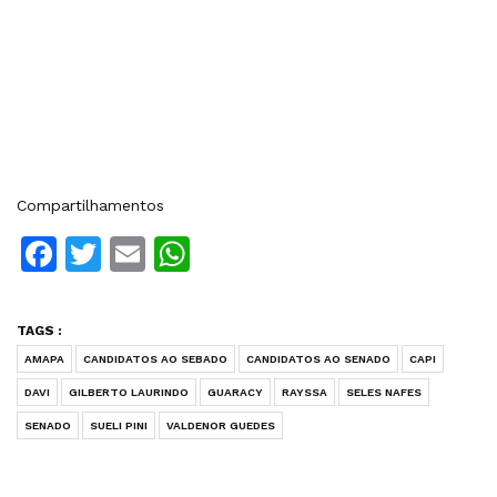
Compartilhamentos
Facebook
Twitter
Email
WhatsApp
TAGS :
AMAPA
CANDIDATOS AO SEBADO
CANDIDATOS AO SENADO
CAPI
DAVI
GILBERTO LAURINDO
GUARACY
RAYSSA
SELES NAFES
SENADO
SUELI PINI
VALDENOR GUEDES