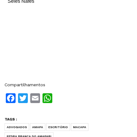
Seles Nafes
Compartilhamentos
Facebook
Twitter
Email
WhatsApp
TAGS :
ADVOGADOS
AMAPA
ESCRITÓRIO
MACAPA
PEDRA BRANCA DO AMAPARI