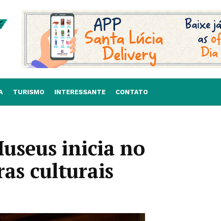
A
TURISMO
INTERESSANTE
CONTATO
useus inicia no
s culturais