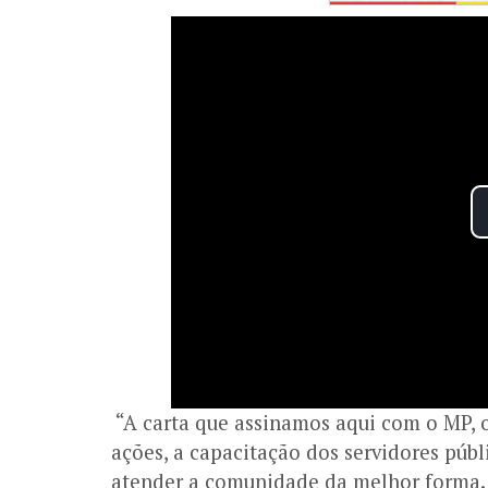
“A carta que assinamos aqui com o MP, o 
ações, a capacitação dos servidores pú
atender a comunidade da melhor forma.