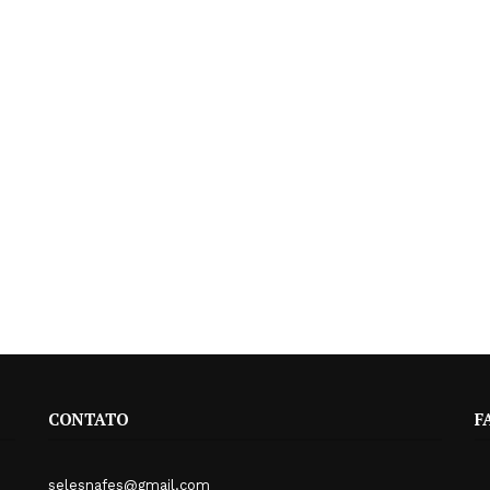
CONTATO
F
selesnafes@gmail.com