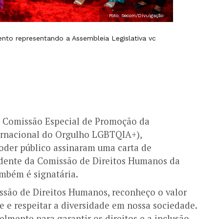
Foto: Secom/Divulgação
nto representando a Assembleia Legislativa vc
 a Comissão Especial de Promoção da
ternacional do Orgulho LGBTQIA+),
poder público assinaram uma carta de
dente da Comissão de Direitos Humanos da
ambém é signatária.
são de Direitos Humanos, reconheço o valor
e e respeitar a diversidade em nossa sociedade.
mente para garantir os direitos e a inclusão