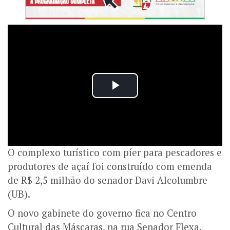
O complexo turístico com píer para pescadores e
produtores de açaí foi construído com emenda
de R$ 2,5 milhão do senador Davi Alcolumbre
(UB).
O novo gabinete do governo fica no Centro
Cultural das Máscaras, na rua Senador Flexa.