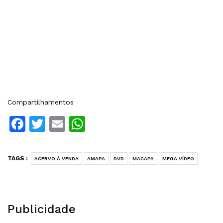
Compartilhamentos
Facebook
Twitter
Email
WhatsApp
TAGS :
ACERVO À VENDA
AMAPA
DVD
MACAPA
MEGA VÍDEO
Publicidade