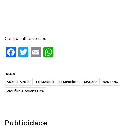
Compartilhamentos
Facebook
Twitter
Email
WhatsApp
TAGS :
ANAUERAPUCU
EX-MARIDO
FEMINICÍDIO
MACAPA
SANTANA
VIOLÊNCIA DOMÉSTICA
Publicidade