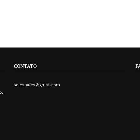
CONTATO
F
selesnafes@gmail.com
o,