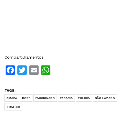
Compartilhamentos
Facebook
Twitter
Email
WhatsApp
TAGS :
AMAPA
BOPE
FACCIONADO
PADARIA
POLÍCIA
SÃO LÁZARO
TRAFICO