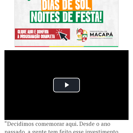
“Decidimos comemorar aqui. Desde o ano
passado, a gente tem feito esse investimento,