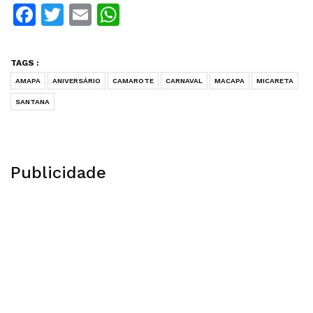
Facebook
Twitter
Email
WhatsApp
TAGS :
AMAPA
ANIVERSÁRIO
CAMAROTE
CARNAVAL
MACAPA
MICARETA
SANTANA
Publicidade