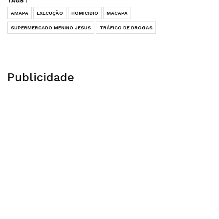
TAGS :
AMAPA
EXECUÇÃO
HOMICÍDIO
MACAPA
SUPERMERCADO MENINO JESUS
TRÁFICO DE DROGAS
Publicidade