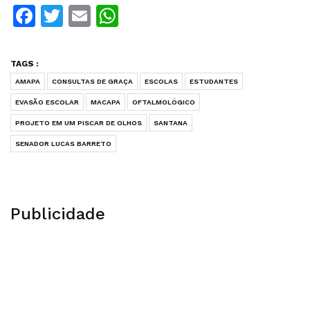
Facebook
Twitter
Email
WhatsApp
TAGS :
AMAPA
CONSULTAS DE GRAÇA
ESCOLAS
ESTUDANTES
EVASÃO ESCOLAR
MACAPA
OFTALMOLÓGICO
PROJETO EM UM PISCAR DE OLHOS
SANTANA
SENADOR LUCAS BARRETO
Publicidade