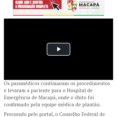
Os paramédicos continuaram os procedimentos
e levaram a paciente para o Hospital de
Emergência de Macapá, onde o óbito foi
confirmado pela equipe médica de plantão.
Procurado pelo portal, o Conselho Federal de