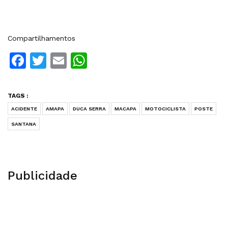
Compartilhamentos
Facebook
Twitter
Email
WhatsApp
TAGS :
ACIDENTE
AMAPA
DUCA SERRA
MACAPA
MOTOCICLISTA
POSTE
SANTANA
Publicidade