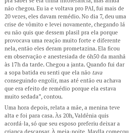
pra saber se ela tinha intolerância, mas ainda
não chegou. Eu ia e voltava pro PAI, fui mais de
20 vezes, eles davam remédio. No dia 7, deu uma
crise de vômito e levei novamente, chegando lá
eu não quis que dessem plasil pra ela porque
provocava uma reação muito forte e diferente
nela, então eles deram prometazina. Ela ficou
em observação e anestesiada de 6h50 da manhã
às 17h da tarde. Chegou a janta. Quando fui dar
a sopa batida eu senti que ela não
tava
conseguindo engolir, mas até então eu achava
que era efeito de remédio porque ela estava
muito sedada”, contou.
Uma hora depois, relata a mãe, a menina teve
alta e foi para casa. Às 20h, Valdênia quis
acordá-la, só que seu esposo preferiu deixar a
criança descansar. À meia-noite, Maylla começou