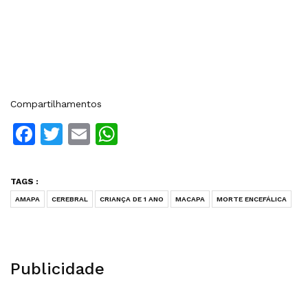
Compartilhamentos
Facebook
Twitter
Email
WhatsApp
TAGS :
AMAPA
CEREBRAL
CRIANÇA DE 1 ANO
MACAPA
MORTE ENCEFÁLICA
Publicidade