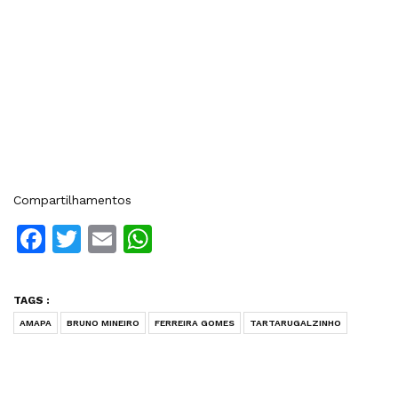
Compartilhamentos
Facebook
Twitter
Email
WhatsApp
TAGS :
AMAPA
BRUNO MINEIRO
FERREIRA GOMES
TARTARUGALZINHO