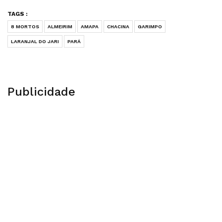
TAGS :
8 MORTOS
ALMEIRIM
AMAPA
CHACINA
GARIMPO
LARANJAL DO JARI
PARÁ
Publicidade