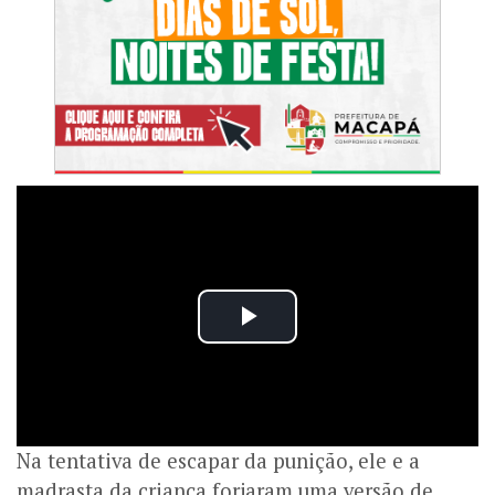
Na tentativa de escapar da punição, ele e a
madrasta da criança forjaram uma versão de