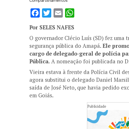
Compartilhamentos
Facebook
Twitter
Email
WhatsApp
Por SELES NAFES
O governador Clécio Luís (SD) fez uma t
segurança pública do Amapá.
Ele promo
cargo de delegado-geral de polícia p
Pública.
A nomeação foi publicada no Diá
Vieira estava à frente da Polícia Civil d
agora substitui o delegado Daniel Marsi
saída de José Neto, que havia pedido ex
em Goiás.
Publicidade